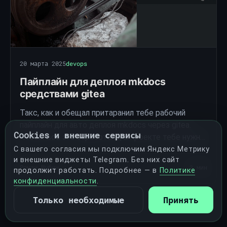
20 марта 2025
devops
Пайплайн для деплоя mkdocs
средствами gitea
Такс, как и обещал притаранил тебе рабочий
пайплайн для авто деплоя mkdocs через gitea.
Cookies и внешние сервисы
Чтобы всё это заработало, в проекте тебе нужно
создать структуру:
С вашего согласия мы подключим Яндекс Метрику
и внешние виджеты Telegram. Без них сайт
Роман Шубин
3 мин
продолжит работать. Подробнее — в
Политике
конфиденциальности
.
Только необходимые
Принять