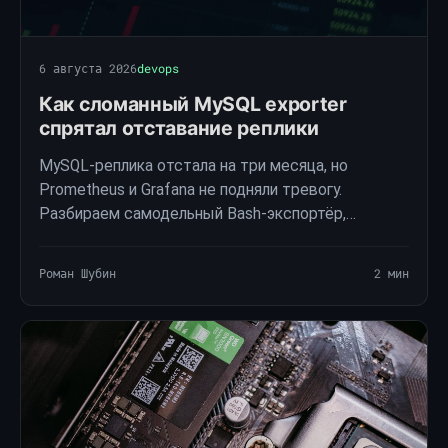
6 августа 2026
devops
Как сломанный MySQL exporter
спрятал отставание реплики
MySQL-реплика отстала на три месяца, но
Prometheus и Grafana не подняли тревогу.
Разбираем самодельный Bash-экспортёр,
значение Null в Seconds_Behind_Master и
исчезнувшую метрику.
Роман Шубин
2 мин