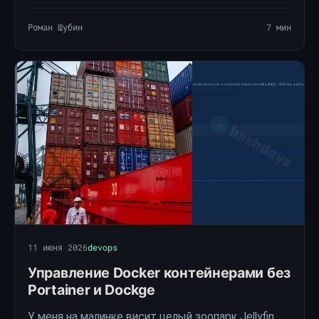
из браузера. Минусы – нестабильный VNC,
странные анимации панели и наверное
Роман Шубин
7 мин
необходимость ручных …
11 июня 2026
devops
Управление Docker контейнерами без
Portainer и Dockge
У меня на малинке висит целый зоопарк Jellyfin,