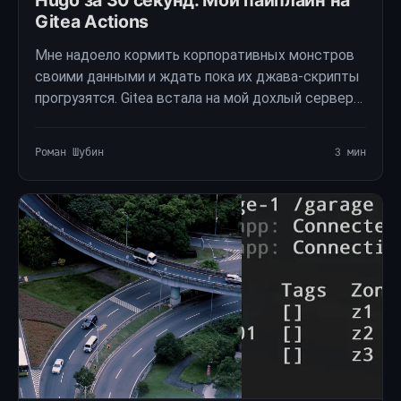
Hugo за 30 секунд. Мой пайплайн на
Gitea Actions
Мне надоело кормить корпоративных монстров
своими данными и ждать пока их джава-скрипты
прогрузятся. Gitea встала на мой дохлый сервер
как родная и начала летать даже с кривым
конфигом. Ты получишь тот же функционал но без
Роман Шубин
3 мин
слежки …