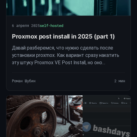
6 апреля 2025
self-hosted
Proxmox post install in 2025 (part 1)
Давай разберемся, что нужно сделать после
установки proxmox. Как вариант сразу накатить
эту штуку Proxmox VE Post Install, но оно
отключает дох**я полезного. Поэтому не
рекомендую.
Роман Шубин
2 мин