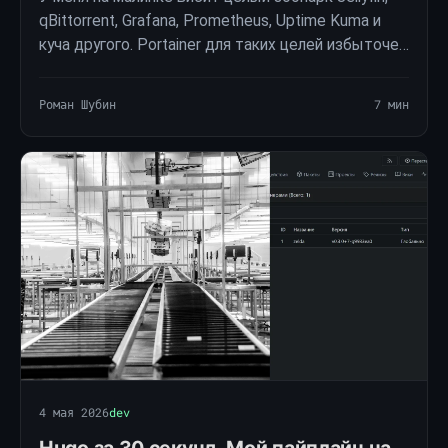
qBittorrent, Grafana, Prometheus, Uptime Kuma и
куча другого. Portainer для таких целей избыточен
как космический корабль для поездки в магазин.
Да и интерфейс там сделан через жопу …
Роман Шубин
7 мин
4 мая 2026
dev