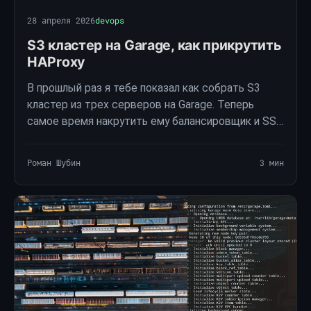
28 апреля 2026
devops
S3 кластер на Garage, как прикрутить
HAProxy
В прошлый раз я тебе показал как собрать S3
кластер из трех серверов на Garage. Теперь
самое время накрутить ему балансировщик и SSL
сертификат чтобы всё работало как часы даже
если одна из нод ляжет спать. В этой части мы
Роман Шубин
3 мин
ставим …