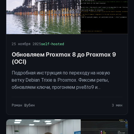
25 ноября 2025
self-hosted
Обновляем Proxmox 8 до Proxmox 9
(OCI)
Подробная инструкция по переходу на новую
ветку Debian Trixie в Proxmox. Фиксим репы,
обновляем ключи, прогоняем pve8to9 и
устанавливаем всё, что предлагает система. Даю
комментарии по каждому этапу, чтобы апдейт не
Роман Шубин
3 мин
превратился в …