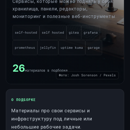
Сервисы, которые можно поднять у себя:
хранилища, панели, редакторы,
мониторинг и полезные веб-инструменты.
self-hosted
self hosted
gitea
grafana
prometheus
jellyfin
uptime kuma
garage
26
материалов в подборке
Фото: Josh Sorenson / Pexels
О ПОДБОРКЕ
Материалы про свои сервисы и
инфраструктуру под личные или
небольшие рабочие задачи.