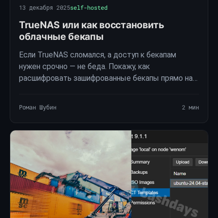
13 декабря 2025
self-hosted
TrueNAS или как восстановить
облачные бекапы
Если TrueNAS сломался, а доступ к бекапам
нужен срочно — не беда. Покажу, как
расшифровать зашифрованные бекапы прямо на
своём ПК с помощью rclone и пары паролей.
Роман Шубин
2 мин