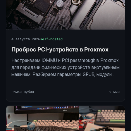
4 августа 2026
self-hosted
Проброс PCI-устройств в Proxmox
Настраиваем IOMMU и PCI passthrough в Proxmox
для передачи физических устройств виртуальным
машинам. Разбираем параметры GRUB, модули
VFIO, изоляцию GPU и проброс диска по
стабильному идентификатору.
Роман Шубин
2 мин