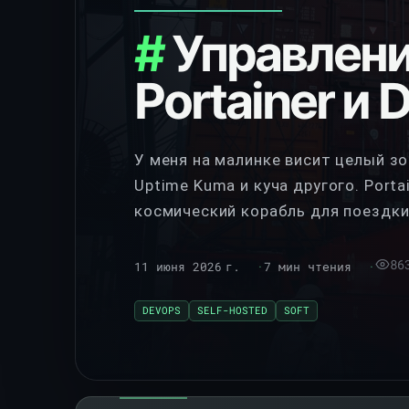
Управлени
Portainer и 
У меня на малинке висит целый зооп
Uptime Kuma и куча другого. Porta
космический корабль для поездки 
жопу — хрен чё найдешь. Поэтому 
DockHand. Если хочешь управлять 
86
11 июня 2026 г.
7 мин чтения
DEVOPS
SELF-HOSTED
SOFT