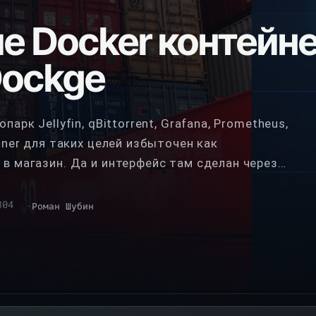
е Docker контейн
Dockge
арк Jellyfin, qBittorrent, Grafana, Prometheus,
iner для таких целей избыточен как
в магазин. Да и интерфейс там сделан через
я переполз на Dockge, а теперь заценил
Docker без боли, читай дальше.
304
Роман Шубин