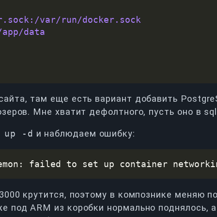
r.sock:/var/run/docker.sock
/app/data
айта, там еще есть вариант добавить PostgreS
зеров. Мне хватит дефолтного, пусть оно в sql
 up -d
и наблюдаем ошибку:
emon: failed to set up container networki
 3000 крутится, поэтому в компознике меняю п
е под ARM из коробки нормально поднялось, а