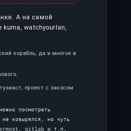
нке. А на самой
me kuma, watchyourlan,
ский корабль, да и многое в
ового.
нтузиаст, проект с закосом
можно посмотреть
 не ковырялся, но чуть
ermost, gitlab и т.п.