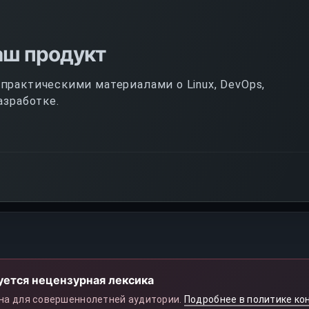
аш продукт
рактическими материалами о Linux, DevOps,
азработке.
уется нецензурная лексика
на для совершеннолетней аудитории.
Подробнее в политике ко