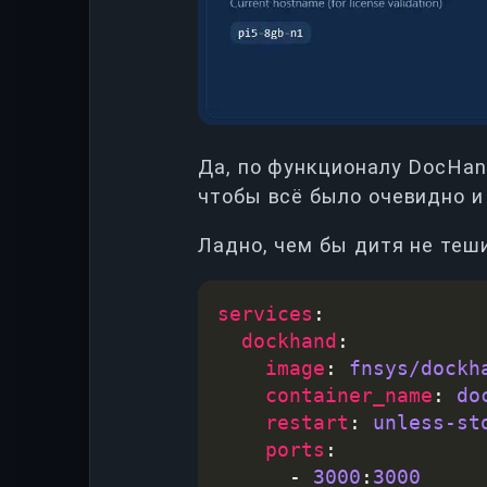
Да, по функционалу DocHand
чтобы всё было очевидно и 
Ладно, чем бы дитя не теш
services
dockhand
image
: 
fnsys/dockh
container_name
: 
do
restart
: 
unless-st
ports
      - 
3000
:
3000