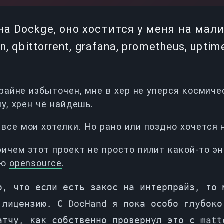
а Dockge, оно хостится у меня на мали
n, qbittorrent, grafana, prometheus, upti
крайне избыточен, мне в хер не уперся космиче
пу, хрен чё найдешь.
се мои хотелки. Но рано или поздно хочется н
ричем этот проект не просто пилит какой-то э
ью
opensource
.
о, что если есть закос на интерпрайз, то 
 лицензию. С DocHand я пока особо глубоко
атчу, как собственно провернул это с matt