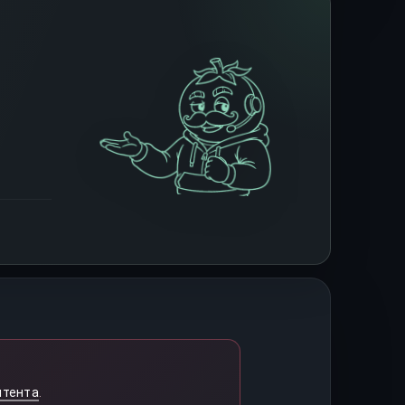
нтента
.