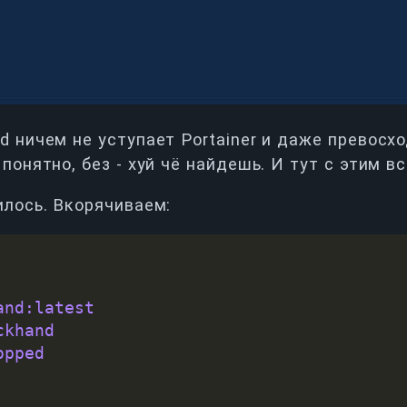
 ничем не уступает Portainer и даже превосхо
понятно, без - хуй чё найдешь. И тут с этим в
илось. Вкорячиваем:
and:latest
ckhand
opped