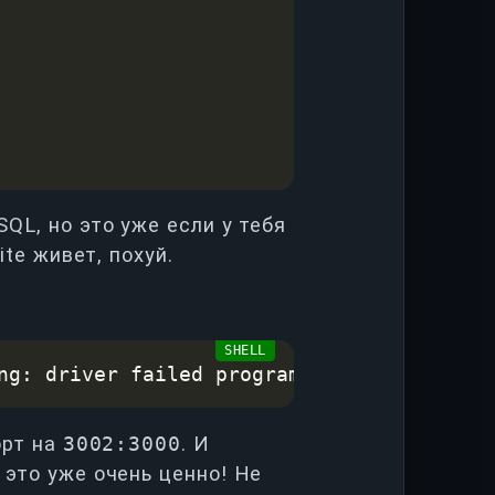
QL, но это уже если у тебя
ite живет, похуй.
ng: driver failed programming external c
орт на
3002:3000
. И
 это уже очень ценно! Не