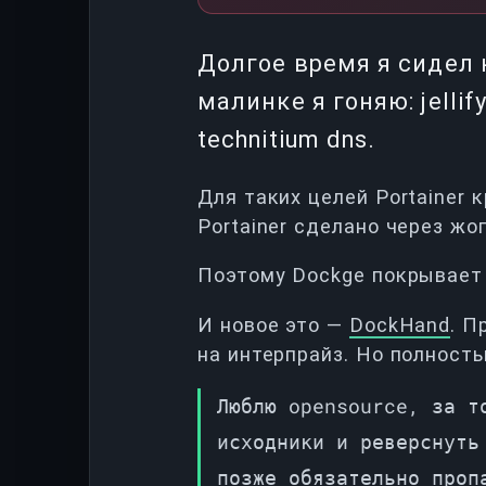
Долгое время я сидел н
малинке я гоняю: jellify
technitium dns.
Для таких целей Portainer 
Portainer сделано через жо
Поэтому Dockge покрывает в
И новое это —
DockHand
. П
на интерпрайз. Но полност
Люблю opensource, за т
исходники и реверснуть
позже обязательно проп