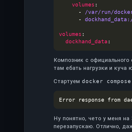
volumes
      - 
/var/run/docke
      - 
dockhand_data:
volumes
dockhand_data
Композник с официального с
там ебать нагрузки и куча ю
Стартуем
docker compose
Error response from da
Ну понятно, чето у меня на
перезапускаю. Отлично, даж