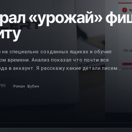
ирал «урожай» фи
иту
 на специально созданных ящиках и обучил
ом времени. Анализ показал что почти все
да в аккаунт. Я расскажу какие детали писем
лки и как построить собственный детектор.
пытки хакеров в бесплатный источник
705
Роман Шубин