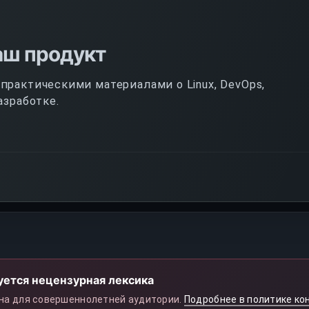
аш продукт
рактическими материалами о Linux, DevOps,
азработке.
уется нецензурная лексика
на для совершеннолетней аудитории.
Подробнее в политике ко