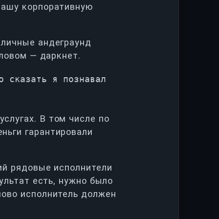
 нашу корпоративную
зличные андеграунд
словом — даркнет.
о сказать я познавал
слугах. В том числе по
еньги гарантировали
тий рядовые исполнители
зультат есть, нужно было
лово исполнитель должен