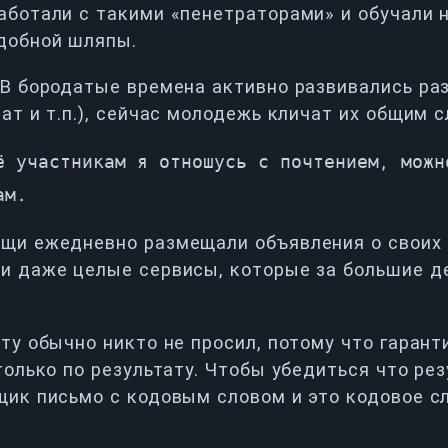
аботали с такими «пенетраторами» и обучали
добной шляпы.
 В бородатые времена активно развивались ра
ат и т.п.), сейчас молодежь кличат их общим 
ё участникам я отношусь с почтением, можн
ам.
щи ежедневно размещали объявления о своих у
и даже целые сервисы, которые за большие д
ату обычно никто не просил, потому что гаран
только по результату. Чтобы убедиться что ре
щик письмо с кодовым словом и это кодовое с