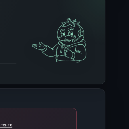
нтента
.