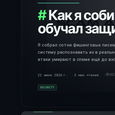
Как я соб
обучал защ
Я собрал сотни фишинговых писем
систему распознавать их в реальн
атаки умирают в спаме ещё до вхо
позволяют быстро отсеять подде
Читай если хочешь превратить по
43
22 июня 2026 г.
3 мин чтения
разведданных.
SECURITY