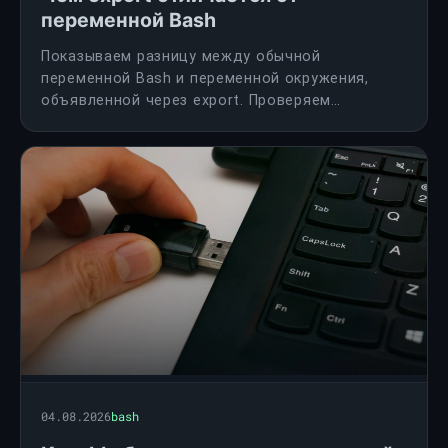
переменной Bash
Показываем разницу между обычной
переменной Bash и переменной окружения,
объявленной через export. Проверяем
наследование в подпроцессах и разбираем
обходной способ передачи массивов через
строку.
04.08.2026
bash