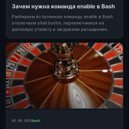
Зачем нужна команда enable в Bash
Разбираем встроенную команду enable в Bash:
отключаем shell builtin, переключаемся на
дисковую утилиту и загружаем расширения
оболочки. Показываем работу с test, mkdir и
BASH_LOADABLES_PATH.
05.08.2026
bash