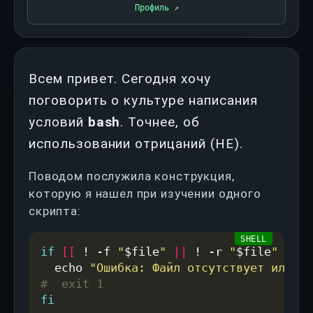
Профиль
↗
Всем привет. Сегодня хочу
поговорить о культуре написания
условий
bash
. Точнее, об
использовании отрицаний (НЕ).
Поводом послужила конструкция,
которую я нашел при изучении одного
скрипта:
if
[[
 ! -f 
"
$file
"
||
 ! -r 
"
$file
"
||
 !
  echo 
"Ошибка: Файл отсутствует или не
#  exit 1
fi