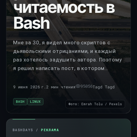
читаемость в
Bash
Мне за 30, я видел много скриптов с
дьявольскими отрицаниями, и каждый
раз хотелось задушить автора. Поэтому
я решил написать пост, в котором
покажу как превратить кошмарную
конструкцию в простой if-else без
95056
9 июня 2026 г.
2 мин чтения
Tagd Tagd
единого лишнего знака. Ты узнаешь,
почему отрицания усложняют чтение, и
BASH
LINUX
Фото: Emrah Tolu / Pexels
как делать проверки файлов и прав
доступа так, чтобы они были
интуитивно понятны. Это базовый
BASHDAYS /
РЕКЛАМА
навык, без которого ты будешь