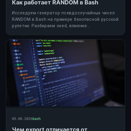
Как работает RANDOM в Bash
Исследуем генератор псевдослучайных чисел
RANDOM в Bash на примере безопасной русской
рулетки. Разбираем seed, влияние
BASH_COMPAT и различия поведения между
версиями оболочки.
05.08.2026
bash
Чем export отличается от