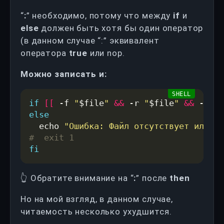
“
:
” необходимо, потому что между
if
и
else
должен быть хотя бы один оператор
(в данном случае “:” эквивалент
оператора
true
или nop.
Можно записать и:
if
[[
 -f 
"
$file
"
&&
 -r 
"
$file
"
&&
 -w 
"
$
else
  echo 
"Ошибка: Файл отсутствует или не
#  exit 1
fi
👆 Обратите внимание на “
:
” после
then
Но на мой взгляд, в данном случае,
читаемость несколько ухудшится.