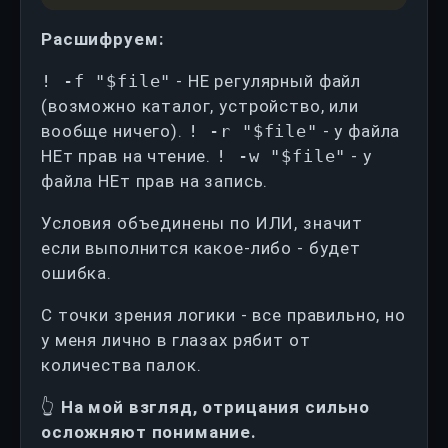
Расшифруем:
! -f "$file"
- НЕ регулярный файл
(возможно каталог, устройство, или
вообще ничего).
! -r "$file"
- у файла
НЕт прав на чтение.
! -w "$file"
- у
файла НЕт прав на запись.
Условия объединены по ИЛИ, значит
если выполнится какое-либо - будет
ошибка.
С точки зрения логики - все правильно, но
у меня лично в глазах рябит от
количества палок.
👆
На мой взгляд, отрицания сильно
осложняют понимание.