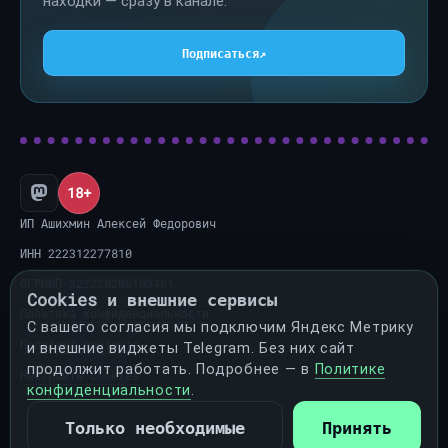
находки — сразу в канале.
Подписаться
↗
18+
ИП Ашихмин Алексей Федорович
ИНН 222312277810
ОГРНИП 323220200103461
Cookies и внешние сервисы
Политика конфиденциальности
С вашего согласия мы подключим Яндекс Метрику
Политика контента
и внешние виджеты Telegram. Без них сайт
продолжит работать. Подробнее — в
Политике
Настроить cookies
конфиденциальности
.
Только необходимые
Принять