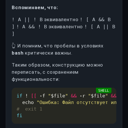
Вспоминаем, что:
! A || ! B
эквивалентно
! [ A && B
]
! A && ! B
эквивалентно
! [ A || B
]
👆 И помним, что пробелы в условиях
bash
критически важны.
Таким образом, конструкцию можно
переписать, с сохранением
функциональности:
if
 ! 
[[
 -f 
"
$file
"
&&
 -r 
"
$file
"
&&
 -w 
  echo 
"Ошибка: Файл отсутствует или не
#  exit 1
fi