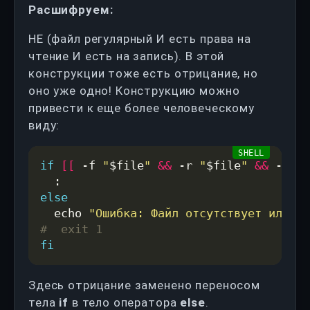
Расшифруем:
НЕ (файл регулярный И есть права на
чтение И есть на запись). В этой
конструкции тоже есть отрицание, но
оно уже одно! Конструкцию можно
привести к еще более человеческому
виду:
if
[[
 -f 
"
$file
"
&&
 -r 
"
$file
"
&&
 -w 
"
$
else
  echo 
"Ошибка: Файл отсутствует или не
#  exit 1
fi
Здесь отрицание заменено переносом
тела
if
в тело оператора
else
.