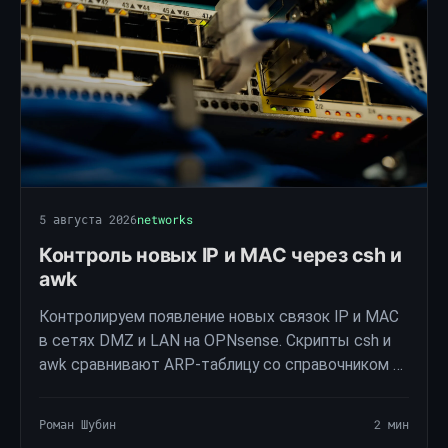
5 августа 2026
networks
Контроль новых IP и MAC через csh и
awk
Контролируем появление новых связок IP и MAC
в сетях DMZ и LAN на OPNsense. Скрипты csh и
awk сравнивают ARP-таблицу со справочником и
отправляют уведомление в Telegram без
раскрытия инфраструктуры.
Роман Шубин
2 мин