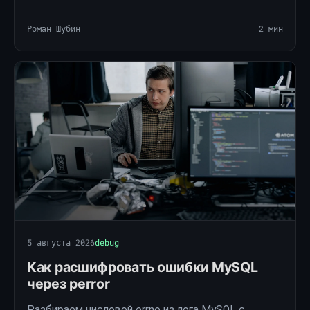
цепочку OpenSSL, обновляем системное
хранилище CA и тестируем HTTPS через curl.
Роман Шубин
2 мин
5 августа 2026
debug
Как расшифровать ошибки MySQL
через perror
Разбираем числовой errno из лога MySQL с