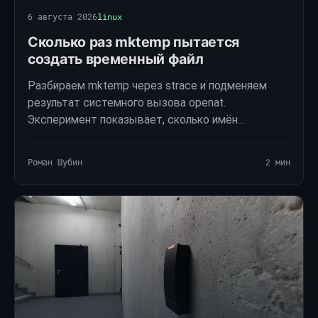
6 августа 2026
linux
Сколько раз mktemp пытается
создать временный файл
Разбираем mktemp через strace и подменяем
результат системного вызова openat.
Эксперимент показывает, сколько имён
перебирает coreutils при ошибке EEXIST и откуда
берётся число попыток.
Роман Шубин
2 мин