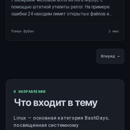
помощью штатной утилиты perror. На примере
ошибки 24 находим лимит открытых файлов и
проверяем open_files_limit, ulimit и системные
ограничения.
Роман Шубин
3 мин
Вперед →
О НАПРАВЛЕНИИ
Что входит в тему
Linux — основная категория BashDays,
посвященная системному